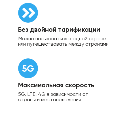
Безлимитно пользуйтесь
Facebook, Instagram, Twitter
не расходуя основной
Без двойной тарификации
баланс интернета
Можно пользоваться в одной стране
или путешествовать между странами
Покупайте
SHOKO
LITE
и пользуйтесь
5G
лучшими
тарифами
Максимальная скорость
5G, LTE, 4G в зависимости от
страны и местоположения