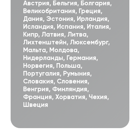
Австрия, Бельгия, Болгария,
Великобритания, Греция,
Дания, Эстония, Ирландия,
Исландия, Испания, Италия,
Кипр, Латвия, Литва,
Лихтенштейн, Люксембург,
Мальта, Молдова,
Нидерланды, Германия,
Лучшее для
Норвегия, Польша,
интернета
Португалия, Румыния,
Словакия, Словения,
в Европе!
Венгрия, Финляндия,
Франция, Хорватия, Чехия,
Сравните с
Швеция
тарифами
вашего
оператора.