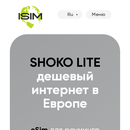
Ru
Меню
SHOKO LITE
дешевый
интернет в
Европе
eSim
для роуминга