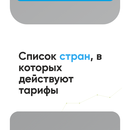
Список
стран
, в
которых
действуют
тарифы