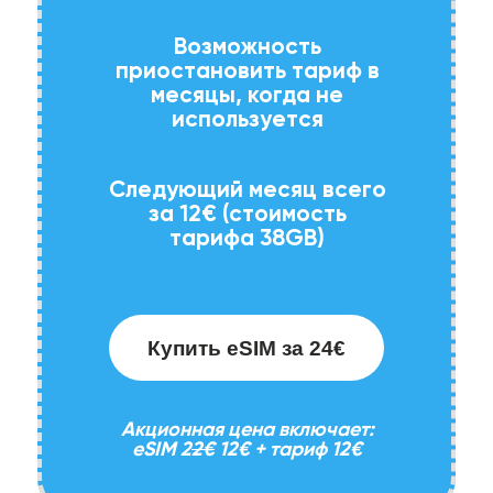
Возможность
приостановить тариф в
месяцы, когда не
используется
Следующий месяц всего
за 12€ (стоимость
тарифа 38GB)
Купить eSIM за 24€
Акционная цена включает:
eSIM 2
2€
12€ + тариф 12€