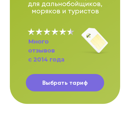
для дальнобойщиков,
моряков и туристов
Много
отзывов
eSIM
или SIM.
с 2014 года
Выбирайте
удобный!
Выбрать тариф