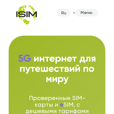
Меню
Ru
5G
интернет для
путешествий по
миру
Проверенные SIM-
e
карты и
SIM, c
дешевыми тарифами