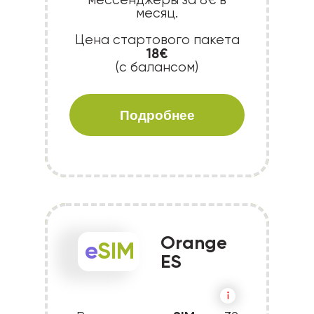
мессенджеры за 8€ в
месяц.
Цена стартового пакета
18€
(с балансом)
Подробнее
Orange
e
SIM
ES