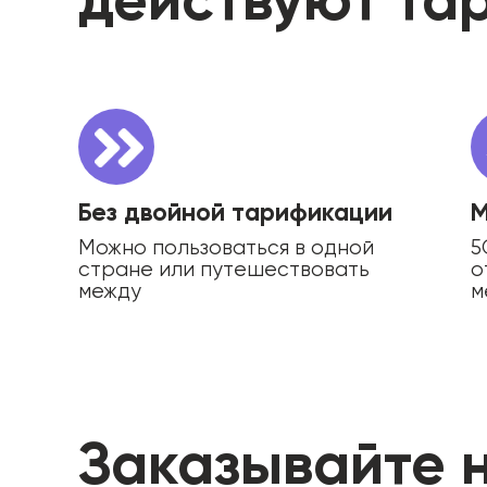
и эконом
в поездк
Без двойной тарификации
М
Можно пользоваться в одной
5
стране или путешествовать
о
между
м
странами
Заказывайте н