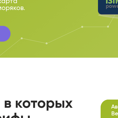
карта
моряков.
те
, в которых
Ав
рифы
Ве