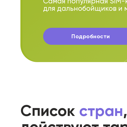
Самая популярная SIM-
для дальнобойщиков и 
Подробности
Покупай
Список
стран
в
Литве
действуют та