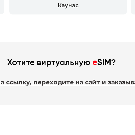
Автопутешест-
Каунас
венникам
Хотите виртуальную
e
SIM
?
 ссылку, переходите на сайт и заказыв