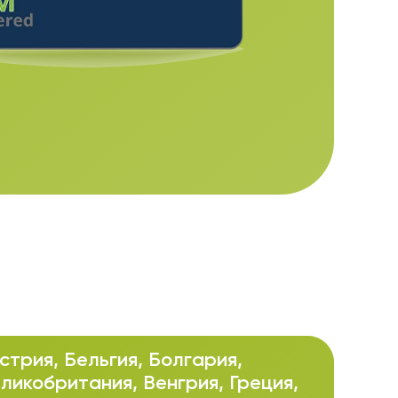
стрия, Бельгия, Болгария,
ликобритания, Венгрия, Греция,