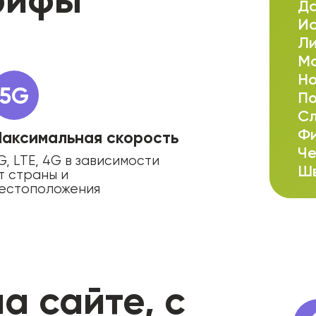
ьте
Да
Ис
е
Ли
Ма
Но
5G
По
Сл
Фи
аксимальная скорость
Че
G, LTE, 4G в зависимости
Шв
т страны и
естоположения
а сайте, с