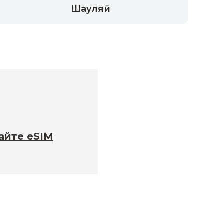
Шауляй
айте eSIM