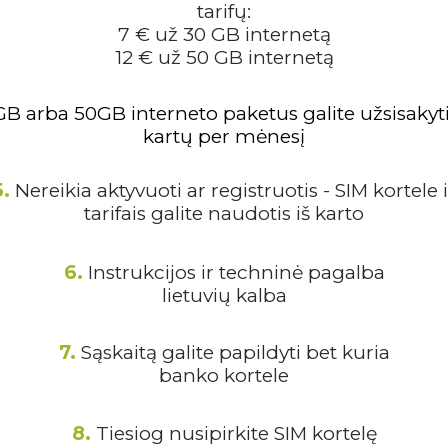
tarifų:
7 € už 30 GB internetą
12 € už 50 GB internetą
B arba 50GB interneto paketus galite užsisakyt
kartų per mėnesį
5.
Nereikia aktyvuoti ar registruotis - SIM kortele i
tarifais galite naudotis iš karto
6.
Instrukcijos ir techninė pagalba
lietuvių kalba
7.
Sąskaitą galite papildyti bet kuria
banko kortele
8.
Tiesiog nusipirkite SIM kortelę