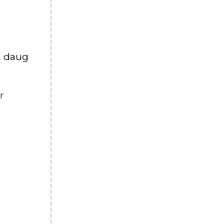
i daug
r