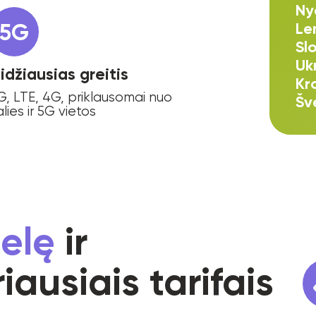
Ny
5G
Le
Slo
Uk
idžiausias greitis
Kr
G, LTE, 4G, priklausomai nuo
Šv
alies ir 5G vietos
telę
ir
ausiais tarifais