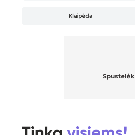
Klaipėda
Spustelėki
Tinka
visiems!