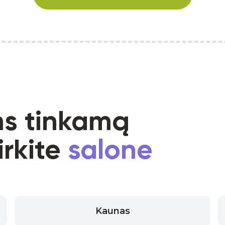
ms tinkamą
irkite
salone
Kaunas
Keliaujantiems