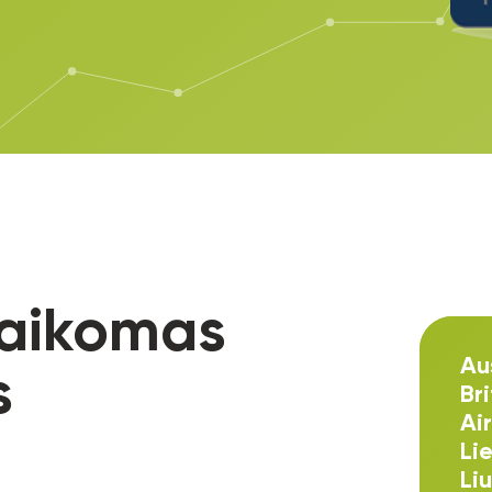
 taikomas
Aus
s
Bri
Air
Li
Li