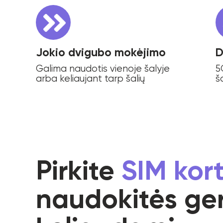
Jokio dvigubo mokėjimo
D
Galima naudotis vienoje šalyje
5
arba keliaujant tarp šalių
š
Pirkite
SIM kor
naudokitės geri