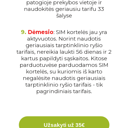
patogioje prekybos vietoje ir
naudokitės geriausiu tarifu 33
šalyse
9.
Dėmesio
: SIM kortelės jau yra
aktyvuotos. Norint naudotis
geriausiais tarptinklinio ryšio
tarifais, nereikia laukti 56 dienas ir 2
kartus papildyti sąskaitos. Kitose
parduotuvėse parduodamos SIM
kortelės, su kuriomis iš karto
negalėsite naudotis geriausiais
tarptinklinio ryšio tarifais - tik
pagrindiniais tarifais.
Užsakyti už 35€