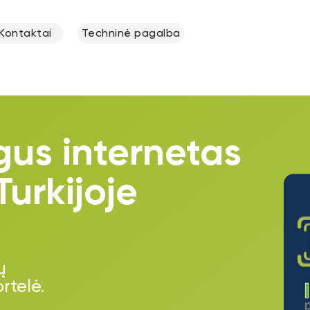
Kontaktai
Techninė pagalba
gus internetas
Turkijoje
ų
ortelė.