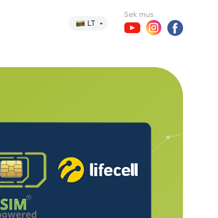
Sek mus
LT