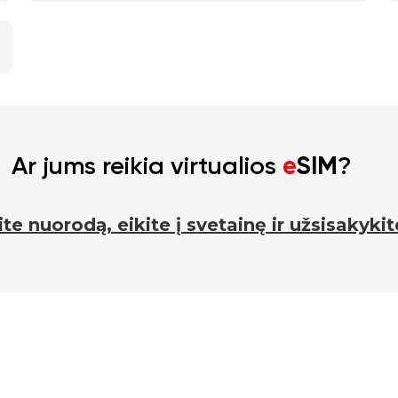
automobiliu
Ar jums reikia virtualios
e
SIM
?
te nuorodą, eikite į svetainę ir užsisakyki