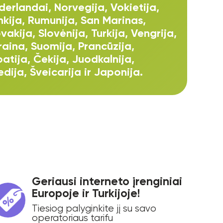
derlandai, Norvegija, Vokietija,
nkija, Rumunija, San Marinas,
vakija, Slovėnija, Turkija, Vengrija,
raina, Suomija, Prancūzija,
oatija, Čekija, Juodkalnija,
edija, Šveicarija ir Japonija.
Geriausi interneto įrenginiai
Europoje ir Turkijoje!
Tiesiog palyginkite jį su savo
operatoriaus tarifu