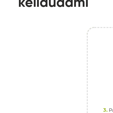
keliaudami
3.
Pa