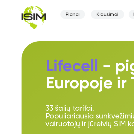
Planai
Klausimai
Lifecell
- pi
Europoje ir 
33 šalių tarifai.
Populiariausia sunkvežimi
vairuotojų ir jūreivių SIM k